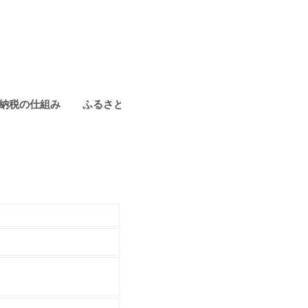
納税の仕組み
ふるさと納税 控除上限額の早見表
市町村別