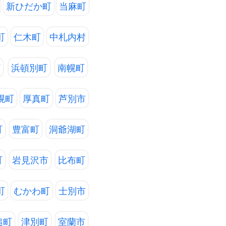
新ひだか町
当麻町
町
仁木町
中札内村
町
浜頓別町
南幌町
幌町
厚真町
芦別市
町
豊富町
洞爺湖町
町
岩見沢市
比布町
町
むかわ町
士別市
追町
津別町
室蘭市