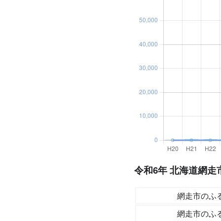
令和6年 北海道網走
網走市のふ
網走市のふ