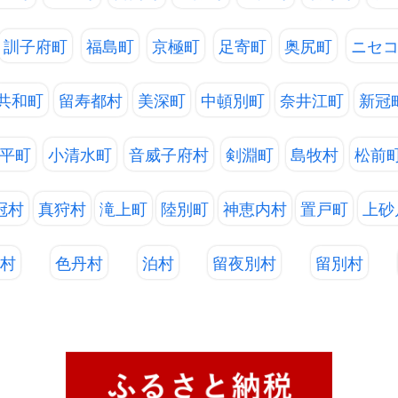
訓子府町
福島町
京極町
足寄町
奥尻町
ニセ
共和町
留寿都村
美深町
中頓別町
奈井江町
新冠
平町
小清水町
音威子府村
剣淵町
島牧村
松前
冠村
真狩村
滝上町
陸別町
神恵内村
置戸町
上砂
別村
色丹村
泊村
留夜別村
留別村