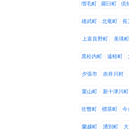
増毛町
羅臼町
倶
雄武町
北竜町
長
上富良野町
美瑛
黒松内町
遠軽町
夕張市
赤井川村
栗山町
新十津川町
壮瞥町
標茶町
今
蘭越町
湧別町
大