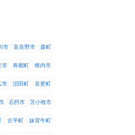
川市
富良野市
森町
笠市
寿都町
稚内市
広市
沼田町
音更町
市
石狩市
苫小牧市
町
古平町
妹背牛町