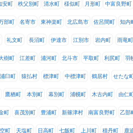
知安町
秩父別町
清水町
様似町
月形町
中富良野町
万部町
名寄市
東神楽町
北広島市
佐呂間町
知内
町
礼文町
長沼町
伊達市
江別市
岩内町
雨竜
大樹町
江差町
浦河町
北斗市
平取町
利尻町
羽
浦臼町
猿払村
標津町
中標津町
鶴居村
せたな
鷹栖町
本別町
幕別町
浦幌町
木古内町
由仁
金町
喜茂別町
豊浦町
新篠津村
南富良野町
乙部
空町
天塩町
日高町
七飯町
上川町
積丹町
鹿