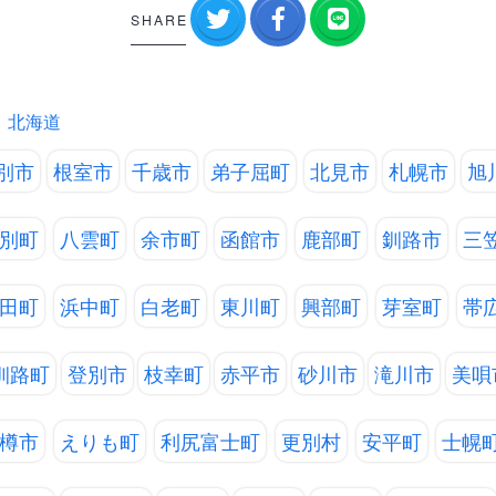
SHARE
北海道
別市
根室市
千歳市
弟子屈町
北見市
札幌市
旭
別町
八雲町
余市町
函館市
鹿部町
釧路市
三
田町
浜中町
白老町
東川町
興部町
芽室町
帯
釧路町
登別市
枝幸町
赤平市
砂川市
滝川市
美唄
樽市
えりも町
利尻富士町
更別村
安平町
士幌