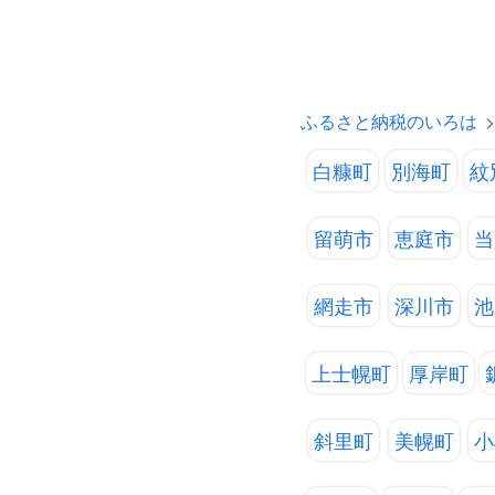
ふるさと納税のいろは
白糠町
別海町
紋
留萌市
恵庭市
当
網走市
深川市
池
上士幌町
厚岸町
斜里町
美幌町
小