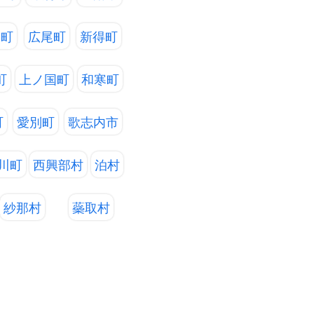
コ町
広尾町
新得町
町
上ノ国町
和寒町
町
愛別町
歌志内市
川町
西興部村
泊村
紗那村
蘂取村