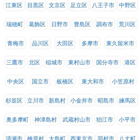
江東区
目黒区
文京区
足立区
八王子市
中野区
瑞穂町
葛飾区
日野市
豊島区
調布市
荒川区
青梅市
品川区
大田区
多摩市
東久留米市
三鷹市
北区
稲城市
東村山市
国分寺市
港区
中央区
国立市
板橋区
東大和市
小笠原村
杉並区
立川市
新島村
小金井市
昭島市
練馬区
奥多摩町
神津島村
武蔵村山市
狛江市
小平市
清瀬市
檜原村
大島町
西東京市
羽村市
八丈町