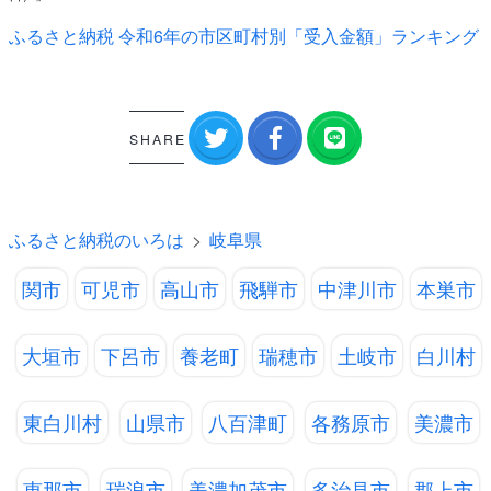
ふるさと納税 令和6年の市区町村別「受入金額」ランキング
SHARE
ふるさと納税のいろは
岐阜県
関市
可児市
高山市
飛騨市
中津川市
本巣市
大垣市
下呂市
養老町
瑞穂市
土岐市
白川村
東白川村
山県市
八百津町
各務原市
美濃市
恵那市
瑞浪市
美濃加茂市
多治見市
郡上市