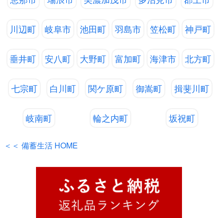
川辺町
岐阜市
池田町
羽島市
笠松町
神戸町
垂井町
安八町
大野町
富加町
海津市
北方町
七宗町
白川町
関ケ原町
御嵩町
揖斐川町
岐南町
輪之内町
坂祝町
＜＜ 備蓄生活 HOME