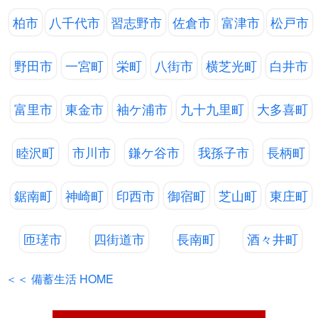
柏市
八千代市
習志野市
佐倉市
富津市
松戸市
野田市
一宮町
栄町
八街市
横芝光町
白井市
富里市
東金市
袖ケ浦市
九十九里町
大多喜町
睦沢町
市川市
鎌ケ谷市
我孫子市
長柄町
鋸南町
神崎町
印西市
御宿町
芝山町
東庄町
匝瑳市
四街道市
長南町
酒々井町
＜＜ 備蓄生活 HOME