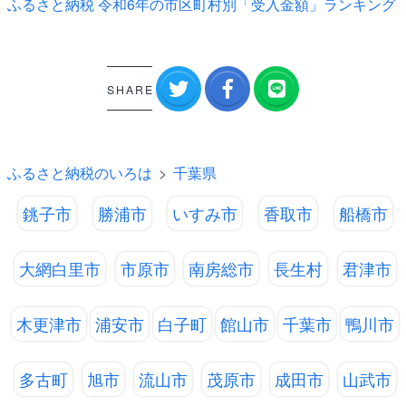
ふるさと納税 令和6年の市区町村別「受入金額」ランキング
SHARE
ふるさと納税のいろは
千葉県
銚子市
勝浦市
いすみ市
香取市
船橋市
大網白里市
市原市
南房総市
長生村
君津市
木更津市
浦安市
白子町
館山市
千葉市
鴨川市
多古町
旭市
流山市
茂原市
成田市
山武市