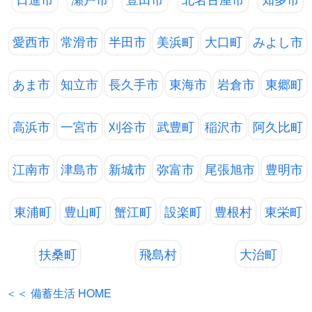
愛西市
常滑市
半田市
美浜町
大口町
みよし市
あま市
知立市
長久手市
東海市
岩倉市
東郷町
高浜市
一宮市
刈谷市
武豊町
稲沢市
阿久比町
江南市
津島市
新城市
弥富市
尾張旭市
豊明市
東浦町
豊山町
蟹江町
設楽町
豊根村
東栄町
扶桑町
飛島村
大治町
＜＜ 備蓄生活 HOME