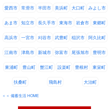
愛西市
常滑市
半田市
美浜町
大口町
みよし市
あま市
知立市
長久手市
東海市
岩倉市
東郷町
高浜市
一宮市
刈谷市
武豊町
稲沢市
阿久比町
江南市
津島市
新城市
弥富市
尾張旭市
豊明市
東浦町
豊山町
蟹江町
設楽町
豊根村
東栄町
扶桑町
飛島村
大治町
＜＜ 備蓄生活 HOME