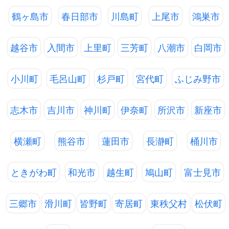
鶴ヶ島市
春日部市
川島町
上尾市
鴻巣市
越谷市
入間市
上里町
三芳町
八潮市
白岡市
小川町
毛呂山町
杉戸町
宮代町
ふじみ野市
志木市
吉川市
神川町
伊奈町
所沢市
新座市
横瀬町
熊谷市
蓮田市
長瀞町
桶川市
ときがわ町
和光市
越生町
鳩山町
富士見市
三郷市
滑川町
皆野町
寄居町
東秩父村
松伏町