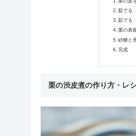
栗の皮
茹でる
茹でる
栗の表
砂糖と
完成
栗の渋皮煮の作り方・レ