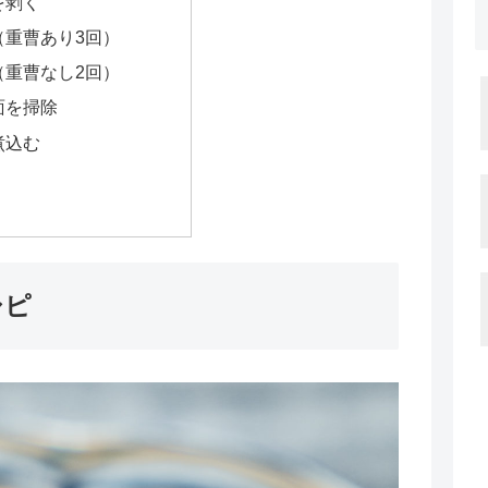
を剥く
（重曹あり3回）
（重曹なし2回）
面を掃除
煮込む
シピ