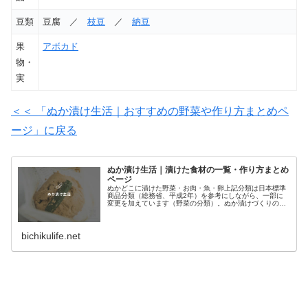
豆類
豆腐 ／
枝豆
／
納豆
果
アボカド
物・
実
＜＜ 「ぬか漬け生活｜おすすめの野菜や作り方まとめペ
ージ」に戻る
ぬか漬け生活｜漬けた食材の一覧・作り方まとめ
ページ
ぬかどこに漬けた野菜・お肉・魚・卵上記分類は日本標準
商品分類（総務省、平成2年）を参考にしながら、一部に
変更を加えています（野菜の分類）。ぬか漬けづくりの準
備ぬか床密閉容器さらし（キッチンペーパー、お茶パッ
ク）ぬか床は、漬物専門店、無印良品...
bichikulife.net