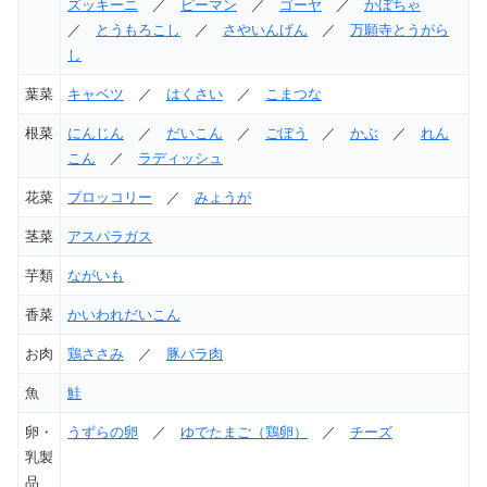
ズッキーニ
／
ピーマン
／
ゴーヤ
／
かぼちゃ
／
とうもろこし
／
さやいんげん
／
万願寺とうがら
し
葉菜
キャベツ
／
はくさい
／
こまつな
根菜
にんじん
／
だいこん
／
ごぼう
／
かぶ
／
れん
こん
／
ラディッシュ
花菜
ブロッコリー
／
みょうが
茎菜
アスパラガス
芋類
ながいも
香菜
かいわれだいこん
お肉
鶏ささみ
／
豚バラ肉
魚
鮭
卵・
うずらの卵
／
ゆでたまご（鶏卵）
／
チーズ
乳製
品