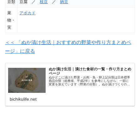
豆類
豆腐 ／
枝豆
／
納豆
果
アボカド
物・
実
＜＜ 「ぬか漬け生活｜おすすめの野菜や作り方まとめペ
ージ」に戻る
ぬか漬け生活｜漬けた食材の一覧・作り方まとめ
ページ
ぬかどこに漬けた野菜・お肉・魚・卵上記分類は日本標準
商品分類（総務省、平成2年）を参考にしながら、一部に
変更を加えています（野菜の分類）。ぬか漬けづくりの準
備ぬか床密閉容器さらし（キッチンペーパー、お茶パッ
ク）ぬか床は、漬物専門店、無印良品...
bichikulife.net