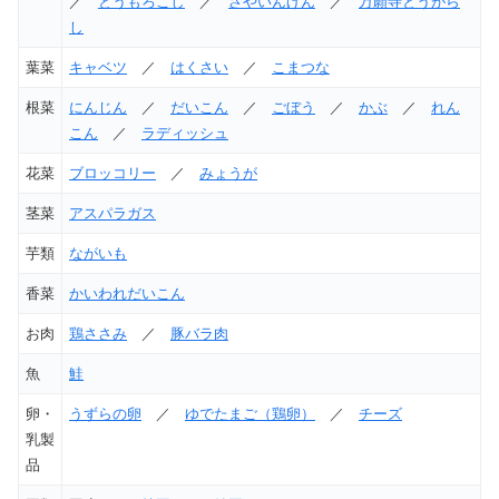
／
とうもろこし
／
さやいんげん
／
万願寺とうがら
し
葉菜
キャベツ
／
はくさい
／
こまつな
根菜
にんじん
／
だいこん
／
ごぼう
／
かぶ
／
れん
こん
／
ラディッシュ
花菜
ブロッコリー
／
みょうが
茎菜
アスパラガス
芋類
ながいも
香菜
かいわれだいこん
お肉
鶏ささみ
／
豚バラ肉
魚
鮭
卵・
うずらの卵
／
ゆでたまご（鶏卵）
／
チーズ
乳製
品