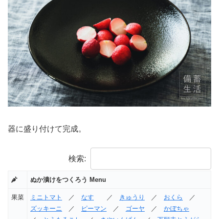
器に盛り付けて完成。
検索:
ぬか漬けをつくろう Menu
果菜
ミニトマト
／
なす
／
きゅうり
／
おくら
／
ズッキーニ
／
ピーマン
／
ゴーヤ
／
かぼちゃ